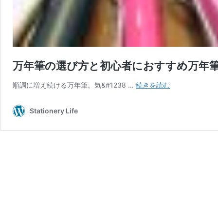
万年筆の選び方と初心者におすすめ万年
万
順調に増え続ける万年筆。気&#1238 …
続きを読む
年
筆
Stationery Life
の
選
び
方
と
初
心
者
に
お
す