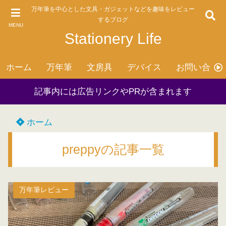
万年筆を中心とした文具・ガジェットなどを趣味をレビュー
するブログ
MENU
Stationery Life
ホーム
万年筆
文房具
デバイス
お問い合わ
記事内には広告リンクやPRが含まれます
ホーム
preppyの記事一覧
万年筆レビュー