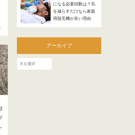
になる必要回数は？毛
を減らすだけなら家庭
用脱毛機が良い理由
6
アーカイブ
ア
ー
カ
イ
ブ
顔
ブ
レ