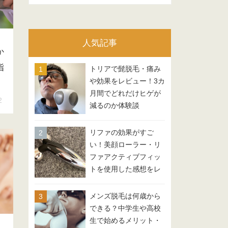
テ
ゴ
リ
人気記事
ー
か
指
トリアで髭脱毛・痛み
や効果をレビュー！3カ
月間でどれだけヒゲが
2
減るのか体験談
リファの効果がすご
い！美顔ローラー・リ
ファアクティブフィッ
トを使用した感想をレ
ビュー
メンズ脱毛は何歳から
できる？中学生や高校
生で始めるメリット・