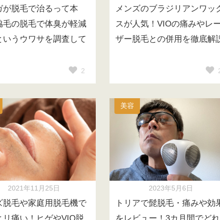
ガが脱毛で治るって本
メンズのブラジリアンワッ
脇毛の脱毛で体臭が軽減
スが人気！VIOの痛みやレ
というウワサを調査して
ザー脱毛との併用を徹底解
2
美容
2021年11月25日
2023年5月6日
ズ脱毛や家庭用脱毛機で
トリアで髭脱毛・痛みや効
ヒリ痛い！ヒゲやVIO脱
をレビュー！3カ月間でどれ