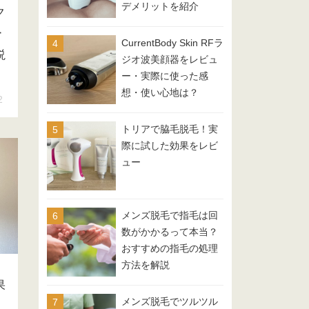
デメリットを紹介
ク
ー
CurrentBody Skin RFラ
説
ジオ波美顔器をレビュ
ー・実際に使った感
想・使い心地は？
2
トリアで脇毛脱毛！実
際に試した効果をレビ
ュー
メンズ脱毛で指毛は回
数がかかるって本当？
おすすめの指毛の処理
方法を解説
果
メンズ脱毛でツルツル