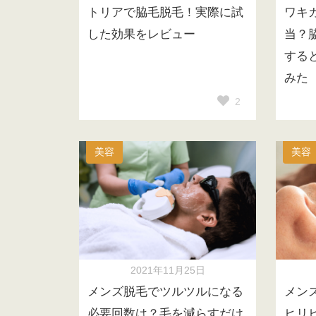
トリアで脇毛脱毛！実際に試
ワキ
した効果をレビュー
当？
する
みた
2
美容
美容
2021年11月25日
メンズ脱毛でツルツルになる
メン
必要回数は？毛を減らすだけ
ヒリ