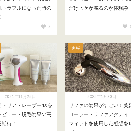
肌トラブルになった時の
だけヒゲが減るのか体験談
法
3
美容
2021年11月25日
2023年1月20日
器トリア・レーザー4Xを
リファの効果がすごい！美
レビュー・脱毛効果の高
ローラー・リファアクティ
超期待！
フィットを使用した感想を