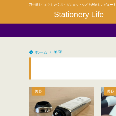
万年筆を中心とした文具・ガジェットなどを趣味をレビューす
Stationery Life
ホーム
美容
美容
美容