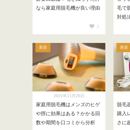
なら家庭用脱毛機が良い理由
毛で
対処
3
美容
美容
2021年11月25日
家庭用脱毛機はメンズのヒゲ
脱毛
や脛に効果はある？かかる回
購入
数や期間を口コミから分析
さに