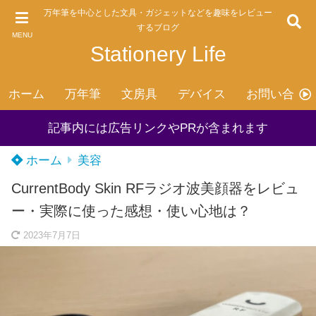
万年筆を中心とした文具・ガジェットなどを趣味をレビュー
するブログ
MENU
Stationery Life
ホーム
万年筆
文房具
デバイス
お問い合わ
記事内には広告リンクやPRが含まれます
ホーム
美容
CurrentBody Skin RFラジオ波美顔器をレビュ
ー・実際に使った感想・使い心地は？
2023年7月7日