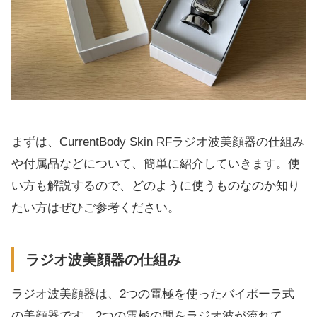
本体が軽いから楽に使える
簡単トリートメントで続けやすい
ジェルは意外と長持ちする
継続することで肌のハリがアップする
2年間の保証がついてくる
CurrentBody Skin RFラジオ波美顔器の気にな
まずは、CurrentBody Skin RFラジオ波美顔器の仕組み
る点をレビュー
や付属品などについて、簡単に紹介していきます。使
ジェルはそれなりの値段
い方も解説するので、どのように使うものなのか知り
すぐには効果を実感できない
たい方はぜひご参考ください。
CurrentBody Skin RFラジオ波美顔器はこんな
方におすすめ！
ラジオ波美顔器の仕組み
まとめ｜簡単ケアで肌のたるみを解消しよ
ラジオ波美顔器は、2つの電極を使ったバイポーラ式
う！
の美顔器です。2つの電極の間をラジオ波が流れて、