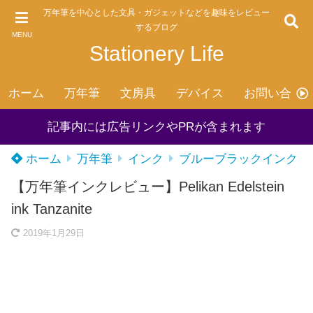
万年筆を中心とした文具・ガジェットなどを趣味をレビュー
するブログ
MENU
Stationery Life
ホーム
万年筆
文房具
デバイス
お問い合わ
記事内には広告リンクやPRが含まれます
ホーム
万年筆
インク
ブルーブラックインク
【万年筆インクレビュー】Pelikan Edelstein
ink Tanzanite
2019年1月29日