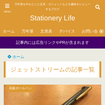
万年筆を中心とした文具・ガジェットなどを趣味をレビュー
するブログ
MENU
Stationery Life
ホーム
万年筆
文房具
デバイス
お問い合わ
記事内には広告リンクやPRが含まれます
ホーム
ジェットストリームの記事一覧
高級ボールペン