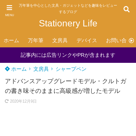
万年筆を中心とした文具・ガジェットなどを趣味をレビュー
するブログ
MENU
Stationery Life
ホーム
万年筆
文房具
デバイス
お問い合わ
記事内には広告リンクやPRが含まれます
ホーム
文房具
シャープペン
アドバンスアップグレードモデル・クルトガ
の書き味そのままに高級感が増したモデル
2020年12月9日