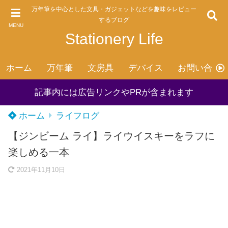
万年筆を中心とした文具・ガジェットなどを趣味をレビュー
するブログ
MENU
Stationery Life
ホーム
万年筆
文房具
デバイス
お問い合わ
記事内には広告リンクやPRが含まれます
ホーム
ライフログ
【ジンビーム ライ】ライウイスキーをラフに
楽しめる一本
2021年11月10日