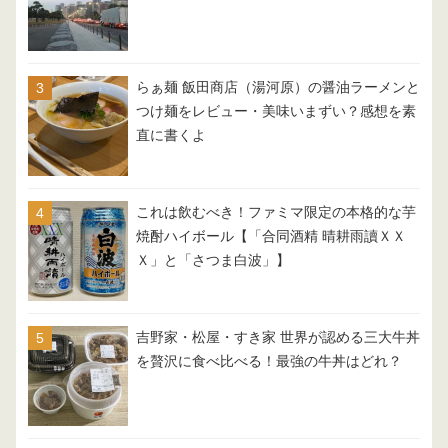
らぁ麺 飯田商店（湯河原）の醤油ラーメンと
つけ麺をレビュー・美味いまずい？感想を素
直に書くよ
これは飲むべき！ファミマ限定の本格的な芋
焼酎ハイボール【「合同酒精 晴耕雨讀ＸＸ
Ｘ」と「さつま白波」】
吉野家・松屋・すき家 世界が認める三大牛丼
を贅沢に食べ比べる！最強の牛丼はどれ？