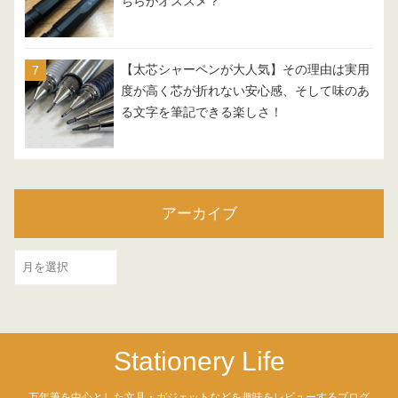
ちらがオススメ？
【太芯シャーペンが大人気】その理由は実用
度が高く芯が折れない安心感、そして味のあ
る文字を筆記できる楽しさ！
アーカイブ
ア
ー
カ
イ
Stationery Life
ブ
万年筆を中心とした文具・ガジェットなどを趣味をレビューするブログ