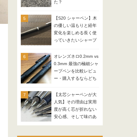
た？
【S20 シャーペン】木
の優しい温もりと経年
変化を楽しめる長く使
っていきたいシャープ
ペンシル
オレンズネロ0.2mm vs
0.3mm 最強の極細シャ
ープペンを比較レビュ
ー・購入するならどち
らがオススメ？
【太芯シャーペンが大
人気】その理由は実用
度が高く芯が折れない
安心感、そして味のあ
る文字を筆記できる楽
しさ！