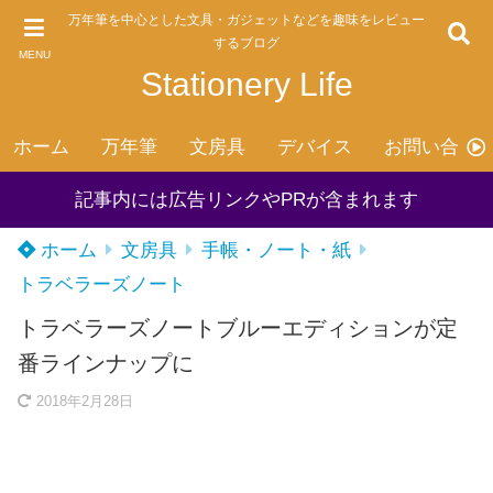
万年筆を中心とした文具・ガジェットなどを趣味をレビュー
するブログ
MENU
Stationery Life
ホーム
万年筆
文房具
デバイス
お問い合わ
記事内には広告リンクやPRが含まれます
ホーム
文房具
手帳・ノート・紙
トラベラーズノート
トラベラーズノートブルーエディションが定
番ラインナップに
2018年2月28日