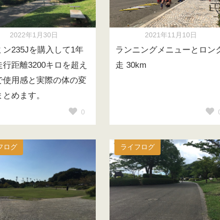
2022年1月30日
2021年11月10日
ン235Jを購入して1年
ランニングメニューとロン
走行距離3200キロを超え
走 30km
で使用感と実際の体の変
まとめます。
0
フログ
ライフログ