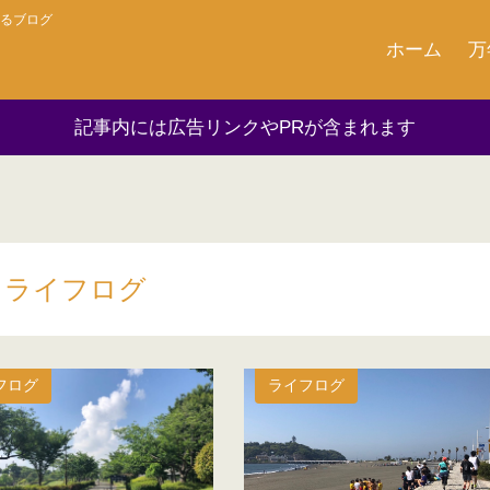
るブログ
ホーム
万
記事内には広告リンクやPRが含まれます
ライフログ
フログ
ライフログ