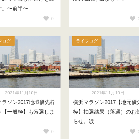
す。〜前半〜
0
フログ
ライフログ
2021年11月10日
2021年11月10日
マラソン2017地域優先枠
横浜マラソン2017【地元優
き【一般枠】も落選しま
枠】抽選結果（落選）のお
。
らせ。涙
0