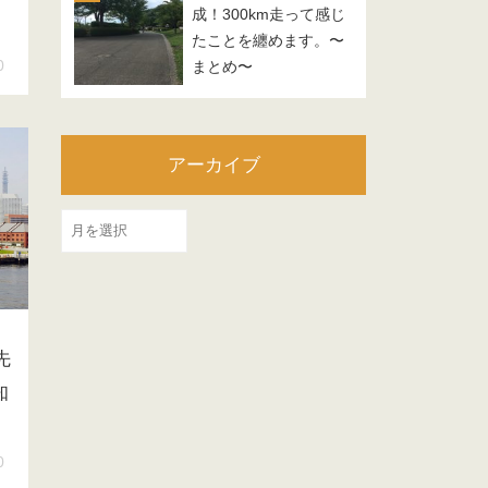
成！300km走って感じ
たことを纏めます。〜
0
まとめ〜
アーカイブ
ア
ー
カ
イ
ブ
先
知
0