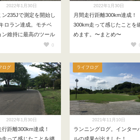
2022年1月30日
2022年1月30日
ミン235Jで測定を開始し
月間走行距離300km達成！
00キロラン達成。モチベ
300km走って感じたことを
ョン維持に最高のツール
めます。〜まとめ〜
0
フログ
ライフログ
2022年1月30日
2021年11月10日
行距離300km達成！
ランニングログ。インター
km走って感じたことを纏
ルの成果が出ました！