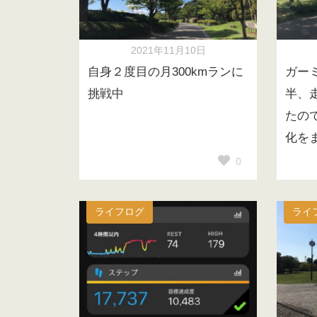
2021年11月10日
自身２度目の月300kmランに
ガーミ
挑戦中
半、
たの
化を
0
ライフログ
ライ