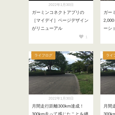
2022年1月30日
ガーミンコネクトアプリの
ガー
［マイデイ］ページデザイン
2,0
がリニューアル
ーシ
1
ライフログ
ライ
2022年1月30日
月間走行距離300km達成！
月間走
300km走って感じたことを纏
300