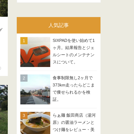
テ
ゴ
リ
人気記事
ー
グ
SIXPADを使い始めて1
ヶ月。結果報告とジェ
ルシートのメンテナン
スについて。
0
食事制限無し2ヶ月で
373km走ったらどこま
で痩せられるかを検
証。
らぁ麺 飯田商店（湯河
原）の醤油ラーメンと
つけ麺をレビュー・美