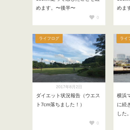
めます。〜後半〜
めま
0
ライフログ
ライ
2017年8月2日
ダイエット状況報告（ウエス
横浜
ト7cm落ちました！）
に続
した
0