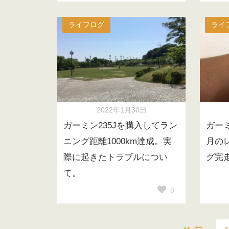
ライフログ
ライ
2022年1月30日
ガーミン235Jを購入してラン
ガーミ
ニング距離1000km達成。実
月の
際に起きたトラブルについ
グ完
て。
0