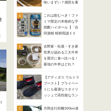
味いまずい？感想を素
直に書くよ
これは飲むべき！ファ
纏
ミマ限定の本格的な芋
焼酎ハイボール【「合
同酒精 晴耕雨讀ＸＸ
0
Ｘ」と「さつま白
波」】
吉野家・松屋・すき家
世界が認める三大牛丼
を贅沢に食べ比べる！
最強の牛丼はどれ？
【アディダス ウルトラ
ブースト】プライベー
トにも最適なスタイリ
ッシュで高性能なラン
ニングシューズ
バ
月間走行距離300km達