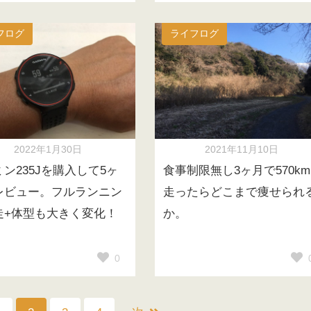
フログ
ライフログ
2022年1月30日
2021年11月10日
ン235Jを購入して5ヶ
食事制限無し3ヶ月で570km
レビュー。フルランニン
走ったらどこまで痩せられ
走+体型も大きく変化！
か。
0