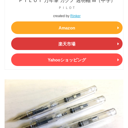
ＰＩＬＯＴ 万年筆 カクノ 透明軸 M（中字）
ＰＩＬＯＴ
created by
Rinker
Amazon
楽天市場
Yahooショッピング