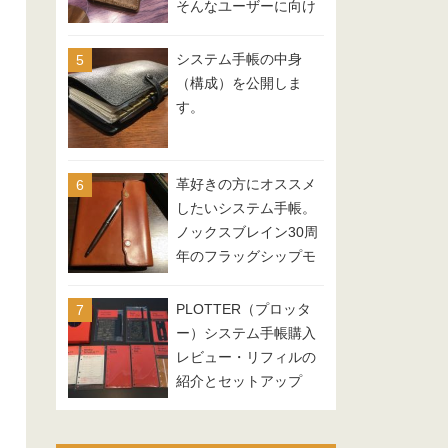
そんなユーザーに向け
たfILOFAXならではの
コンセプトが詰まった
システム手帳の中身
モデル
（構成）を公開しま
す。
革好きの方にオススメ
したいシステム手帳。
ノックスブレイン30周
年のフラッグシップモ
デル『AUTHEN（オー
セン）』
PLOTTER（プロッタ
ー）システム手帳購入
レビュー・リフィルの
紹介とセットアップ