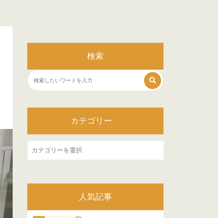
検索
カテゴリー
カ
テ
ゴ
リ
人気記事
ー