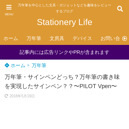
万年筆を中心とした文具・ガジェットなどを趣味をレビュー
するブログ
MENU
Stationery Life
ホーム
万年筆
文房具
デバイス
お問い合わ
記事内には広告リンクやPRが含まれます
ホーム
万年筆
万年筆・サインペンどっち？万年筆の書き味
を実現したサインペン？？〜PILOT Vpen〜
2018年5月19日