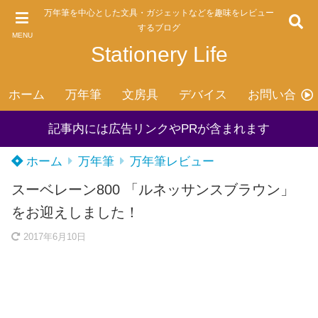
万年筆を中心とした文具・ガジェットなどを趣味をレビュー
するブログ
MENU
Stationery Life
ホーム
万年筆
文房具
デバイス
お問い合わ
記事内には広告リンクやPRが含まれます
ホーム
万年筆
万年筆レビュー
スーベレーン800 「ルネッサンスブラウン」
をお迎えしました！
2017年6月10日