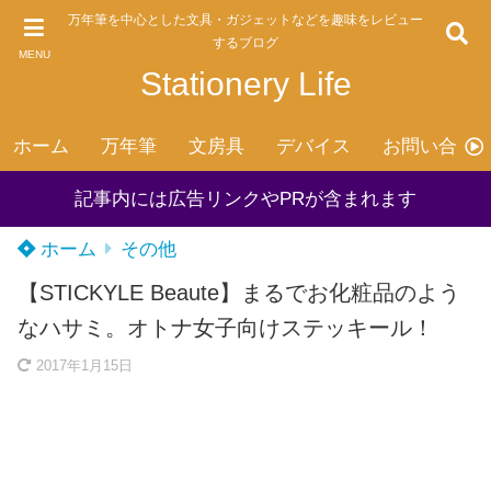
万年筆を中心とした文具・ガジェットなどを趣味をレビュー
するブログ
MENU
Stationery Life
ホーム
万年筆
文房具
デバイス
お問い合わ
記事内には広告リンクやPRが含まれます
ホーム
その他
【STICKYLE Beaute】まるでお化粧品のよう
なハサミ。オトナ女子向けステッキール！
2017年1月15日