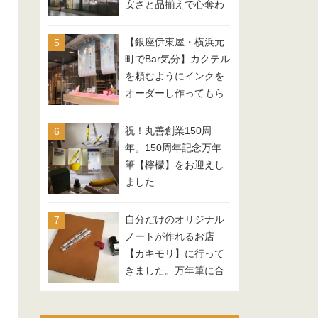
安さと品揃えで心奪わ
れる。
【銀座伊東屋・横浜元
町でBar気分】カクテル
を頼むようにインクを
オーダーし作ってもら
う「カクテルインク」
がスタート
祝！丸善創業150周
年。150周年記念万年
筆【檸檬】をお迎えし
ました
自分だけのオリジナル
ノートが作れるお店
【カキモリ】に行って
きました。万年筆に合
う紙でノートを作った
よ。