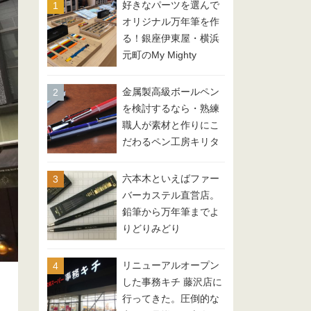
好きなパーツを選んで
オリジナル万年筆を作
る！銀座伊東屋・横浜
元町のMy Mighty
金属製高級ボールペン
を検討するなら・熟練
職人が素材と作りにこ
だわるペン工房キリタ
の筆記具
六本木といえばファー
バーカステル直営店。
鉛筆から万年筆までよ
りどりみどり
リニューアルオープン
した事務キチ 藤沢店に
行ってきた。圧倒的な