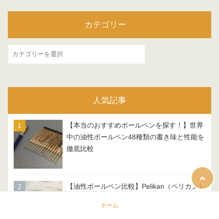
カテゴリー
カ
テ
ゴ
リ
人気記事
ー
【本当のおすすめボールペンを探す！】世界
中の油性ボールペン48種類の書き味と性能を
徹底比較
【油性ボールペン比較】Pelikan（ペリカン）
M
ホーム