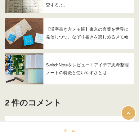
査するよ。
【漢字書き方メモ帳】東京の言葉を世界に
発信しつつ、なぞり書きを楽しめるメモ帳
SwitchNoteをレビュー！アイデア思考整理
ノートの特徴と使いやすさとは
2 件のコメント
ホーム
ともこ
より: