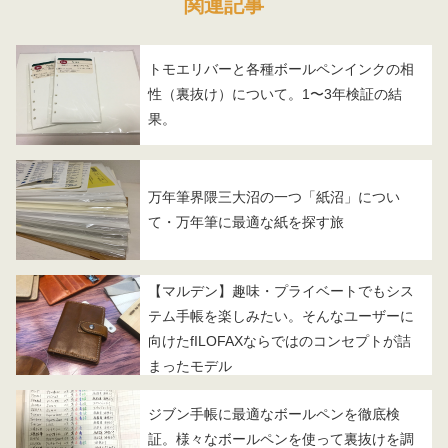
関連記事
トモエリバーと各種ボールペンインクの相
性（裏抜け）について。1〜3年検証の結
果。
万年筆界隈三大沼の一つ「紙沼」につい
て・万年筆に最適な紙を探す旅
【マルデン】趣味・プライベートでもシス
テム手帳を楽しみたい。そんなユーザーに
向けたfILOFAXならではのコンセプトが詰
まったモデル
ジブン手帳に最適なボールペンを徹底検
証。様々なボールペンを使って裏抜けを調